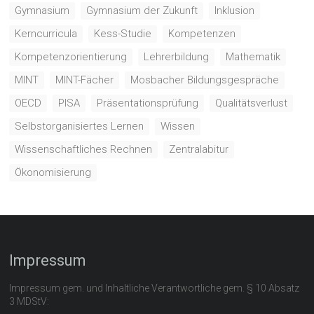
Gymnasium
Gymnasium der Zukunft
Inklusion
Kerncurricula
Kess-Studie
Kompetenzen
Kompetenzorientierung
Lehrerbildung
Mathematik
MINT
MINT-Fächer
Mosbacher Bildungsgespräche
OECD
PISA
Präsentationsprüfung
Qualitätsverlust
Selbstorganisiertes Lernen
Wissen
Wissenschaftliches Rechnen
Zentralabitur
Ökonomisierung
Impressum
Impressum gem. und Inhaltliche Verantwortliche gem. § 10 Absatz
3 MDStV: