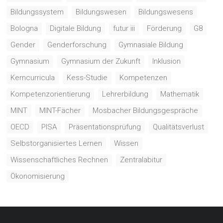
Bildungssystem
Bildungswesen
Bildungswesens
Bologna
Digitale Bildung
futur iii
Förderung
G8
Gender
Genderforschung
Gymnasiale Bildung
Gymnasium
Gymnasium der Zukunft
Inklusion
Kerncurricula
Kess-Studie
Kompetenzen
Kompetenzorientierung
Lehrerbildung
Mathematik
MINT
MINT-Fächer
Mosbacher Bildungsgespräche
OECD
PISA
Präsentationsprüfung
Qualitätsverlust
Selbstorganisiertes Lernen
Wissen
Wissenschaftliches Rechnen
Zentralabitur
Ökonomisierung