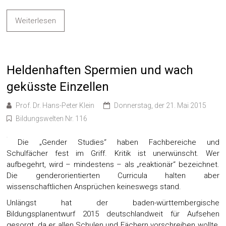
Weiterlesen
Heldenhaften Spermien und wach
geküsste Einzellen
Prof. Dr. Hans-Peter Klein
Donnerstag, der 21. Mai 2015
Bildungswelten Nr. 116
Die „Gender Studies“ haben Fachbereiche und
Schulfächer fest im Griff. Kritik ist unerwünscht. Wer
aufbegehrt, wird – mindestens – als „reaktionär“ bezeichnet.
Die genderorientierten Curricula halten aber
wissenschaftlichen Ansprüchen keineswegs stand.
Unlängst hat der baden-württembergische
Bildungsplanentwurf 2015 deutschlandweit für Aufsehen
gesorgt, da er allen Schulen und Fächern vorschreiben wollte,