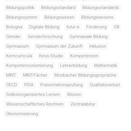
Bildungspolitik
Bildungsstandard
Bildungsstandards
Bildungssystem
Bildungswesen
Bildungswesens
Bologna
Digitale Bildung
futur iii
Förderung
G8
Gender
Genderforschung
Gymnasiale Bildung
Gymnasium
Gymnasium der Zukunft
Inklusion
Kerncurricula
Kess-Studie
Kompetenzen
Kompetenzorientierung
Lehrerbildung
Mathematik
MINT
MINT-Fächer
Mosbacher Bildungsgespräche
OECD
PISA
Präsentationsprüfung
Qualitätsverlust
Selbstorganisiertes Lernen
Wissen
Wissenschaftliches Rechnen
Zentralabitur
Ökonomisierung