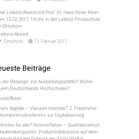
Der Leibniz-Abend mit Prof. Dr. Hans Peter Klein
am 13.02.2017, 19 Uhr, in der Leibniz Privatschule
in Elmshorn
Leibniz-Abend
Elmshorn
12. Februar 2017
ueste Beiträge
 der Bildungs- zur Ausbildungsstätte? Wohin
uern Deutschlands Hochschulen?
ksdöflkser
num digitale – Vacuum mentale? 2. Frankfurter
-)Kompetenzkonferenz zur Digitalisierung
tnoten für alle? Noteninflation – Qualitätsverlust
kademikerquoten. Podiumsdiskussion auf dem
hschultag der Didacta am 22.02.2018 in