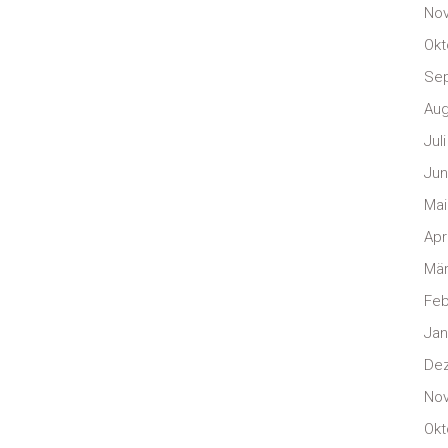
No
Okt
Se
Aug
Jul
Jun
Mai
Apr
Mär
Feb
Jan
De
No
Okt