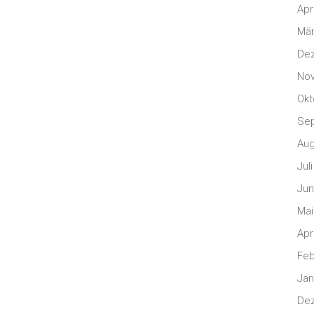
Apr
Mär
De
No
Okt
Se
Aug
Jul
Jun
Mai
Apr
Feb
Jan
De