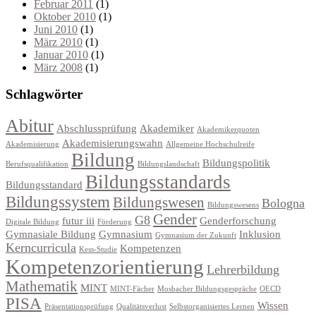
Februar 2011
(1)
Oktober 2010
(1)
Juni 2010
(1)
März 2010
(1)
Januar 2010
(1)
März 2008
(1)
Schlagwörter
Abitur
Abschlussprüfung
Akademiker
Akademikerquoten
Akademisierungswahn
Akademisierung
Allgemeine Hochschulreife
Bildung
Bildungspolitik
Berufsqualifikation
Bildungslandschaft
Bildungsstandards
Bildungsstandard
Bildungssystem
Bildungswesen
Bologna
Bildungswesens
Gender
G8
futur iii
Genderforschung
Digitale Bildung
Förderung
Gymnasiale Bildung
Gymnasium
Inklusion
Gymnasium der Zukunft
Kerncurricula
Kompetenzen
Kess-Studie
Kompetenzorientierung
Lehrerbildung
Mathematik
MINT
MINT-Fächer
Mosbacher Bildungsgespräche
OECD
PISA
Wissen
Präsentationsprüfung
Qualitätsverlust
Selbstorganisiertes Lernen