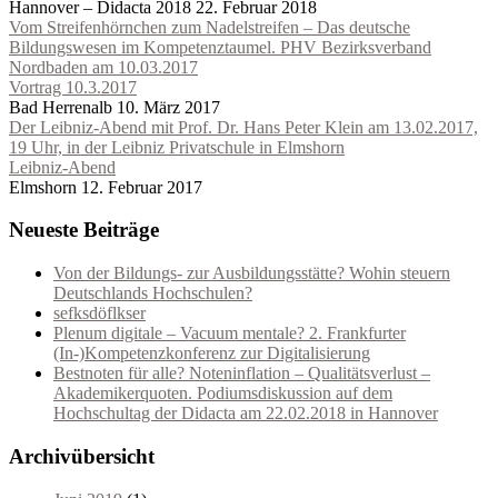
Hannover – Didacta 2018
22. Februar 2018
Vom Streifenhörnchen zum Nadelstreifen – Das deutsche
Bildungswesen im Kompetenztaumel. PHV Bezirksverband
Nordbaden am 10.03.2017
Vortrag 10.3.2017
Bad Herrenalb
10. März 2017
Der Leibniz-Abend mit Prof. Dr. Hans Peter Klein am 13.02.2017,
19 Uhr, in der Leibniz Privatschule in Elmshorn
Leibniz-Abend
Elmshorn
12. Februar 2017
Neueste Beiträge
Von der Bildungs- zur Ausbildungsstätte? Wohin steuern
Deutschlands Hochschulen?
sefksdöflkser
Plenum digitale – Vacuum mentale? 2. Frankfurter
(In-)Kompetenzkonferenz zur Digitalisierung
Bestnoten für alle? Noteninflation – Qualitätsverlust –
Akademikerquoten. Podiumsdiskussion auf dem
Hochschultag der Didacta am 22.02.2018 in Hannover
Archivübersicht