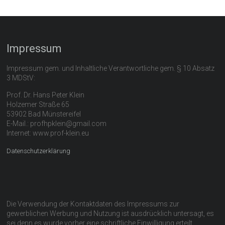
Impressum
Impressum gem. und Inhaltliche Verantwortliche gem. § 10 Absatz
3 MDStV:
Prof. Dr. Hans Peter Klein
Holzemer Straße 65
53902 Bad Münstereifel
E-Mail.: profhpklein@gmail.com
Internet: www.prof-klein.eu
Datenschutzerklärung
Die Verwendung der Kontaktdaten des Impressums zur
gewerblichen Werbung und Nutzung ist ausdrücklich untersagt, es
sei denn es wurde vorher eine schriftliche Einwilligung erteilt.