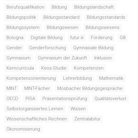
Berufsqualifikation
Bildung
Bildungslandschaft
Bildungspolitik
Bildungsstandard
Bildungsstandards
Bildungssystem
Bildungswesen
Bildungswesens
Bologna
Digitale Bildung
futur iii
Förderung
G8
Gender
Genderforschung
Gymnasiale Bildung
Gymnasium
Gymnasium der Zukunft
Inklusion
Kerncurricula
Kess-Studie
Kompetenzen
Kompetenzorientierung
Lehrerbildung
Mathematik
MINT
MINT-Fächer
Mosbacher Bildungsgespräche
OECD
PISA
Präsentationsprüfung
Qualitätsverlust
Selbstorganisiertes Lernen
Wissen
Wissenschaftliches Rechnen
Zentralabitur
Ökonomisierung