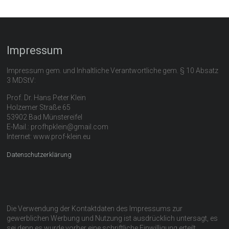
Impressum
Impressum gem. und Inhaltliche Verantwortliche gem. § 10 Absatz
3 MDStV:
Prof. Dr. Hans Peter Klein
Holzemer Straße 65
53902 Bad Münstereifel
E-Mail.: profhpklein@gmail.com
Internet: www.prof-klein.eu
Datenschutzerklärung
Die Verwendung der Kontaktdaten des Impressums zur
gewerblichen Werbung und Nutzung ist ausdrücklich untersagt, es
sei denn es wurde vorher eine schriftliche Einwilligung erteilt.