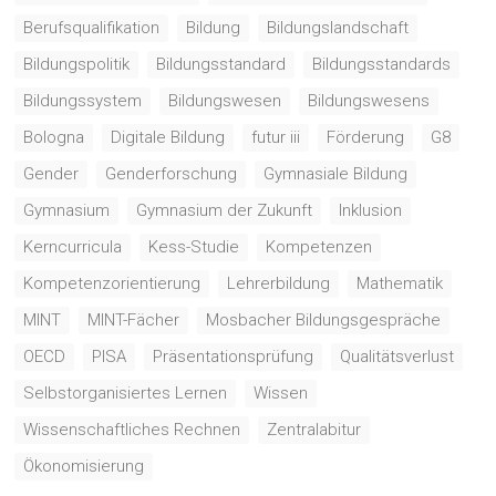
Berufsqualifikation
Bildung
Bildungslandschaft
Bildungspolitik
Bildungsstandard
Bildungsstandards
Bildungssystem
Bildungswesen
Bildungswesens
Bologna
Digitale Bildung
futur iii
Förderung
G8
Gender
Genderforschung
Gymnasiale Bildung
Gymnasium
Gymnasium der Zukunft
Inklusion
Kerncurricula
Kess-Studie
Kompetenzen
Kompetenzorientierung
Lehrerbildung
Mathematik
MINT
MINT-Fächer
Mosbacher Bildungsgespräche
OECD
PISA
Präsentationsprüfung
Qualitätsverlust
Selbstorganisiertes Lernen
Wissen
Wissenschaftliches Rechnen
Zentralabitur
Ökonomisierung