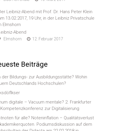
Der Leibniz-Abend mit Prof. Dr. Hans Peter Klein
am 13.02.2017, 19 Uhr, in der Leibniz Privatschule
in Elmshorn
Leibniz-Abend
Elmshorn
12. Februar 2017
ueste Beiträge
 der Bildungs- zur Ausbildungsstätte? Wohin
uern Deutschlands Hochschulen?
ksdöflkser
num digitale – Vacuum mentale? 2. Frankfurter
-)Kompetenzkonferenz zur Digitalisierung
tnoten für alle? Noteninflation – Qualitätsverlust
kademikerquoten. Podiumsdiskussion auf dem
hschultag der Didacta am 22.02.2018 in