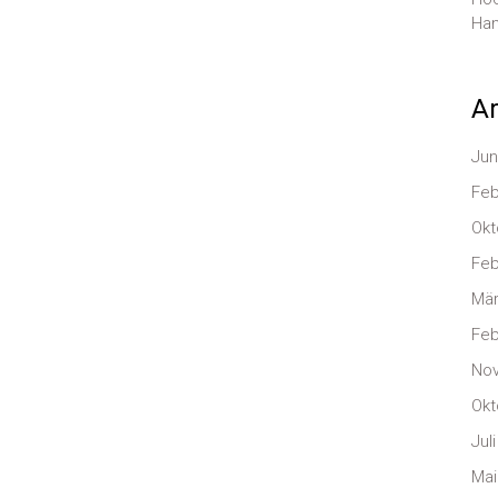
Han
Ar
Jun
Feb
Okt
Feb
Mär
Feb
No
Okt
Jul
Mai