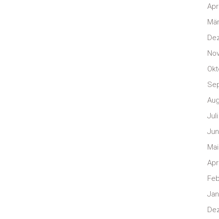
Apr
Mär
De
No
Okt
Se
Aug
Jul
Jun
Mai
Apr
Feb
Jan
De