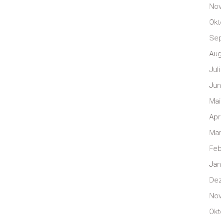
No
Okt
Se
Aug
Jul
Jun
Mai
Apr
Mär
Feb
Jan
De
No
Okt