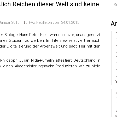
ich Reichen dieser Welt sind keine
A
 Januar 2015
FAZ Feuilleton vom 24.01.2015
er Biologe Hans-Peter Klein warnen davor, unausgesetzt
itäres Studium zu werben. Im Interview relativiert er auch
er Digitalisierung der Arbeitswelt und sagt: Her mit den
 Philosoph Julian Nida-Rümelin attestiert Deutschland in
w einen Akademisierungswahn.Produzieren wir zu viele