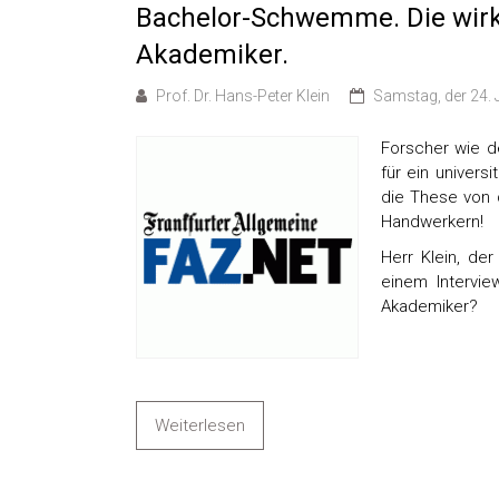
Bachelor-Schwemme. Die wirkl
Akademiker.
Prof. Dr. Hans-Peter Klein
Samstag, der 24.
Forscher wie d
für ein univers
die These von d
Handwerkern!
Herr Klein, der
einem Intervie
Akademiker?
Weiterlesen