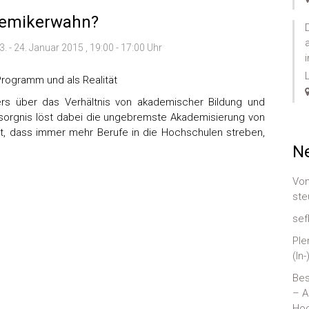
demikerwahn?
3. - 24. Januar 2015 , 19:00 - 17:00 Uhr
rogramm und als Realität
ers über das Verhältnis von akademischer Bildung und
esorgnis löst dabei die ungebremste Akademisierung von
mt, dass immer mehr Berufe in die Hochschulen streben,
Ne
Von
ste
sef
Ple
(In
Bes
– A
Hoc