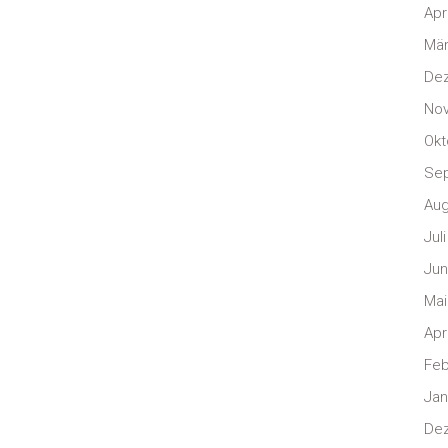
Apr
Mär
De
No
Okt
Se
Aug
Jul
Jun
Mai
Apr
Feb
Jan
De