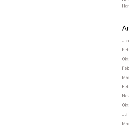
Han
Ar
Jun
Feb
Okt
Feb
Mär
Feb
No
Okt
Jul
Mai