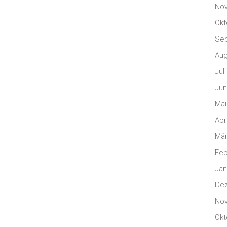
No
Okt
Se
Aug
Jul
Jun
Mai
Apr
Mär
Feb
Jan
De
No
Okt