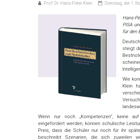
Prof. Dr. Hans-Peter Klein
Dienstag, der 1. 
Hans-Pet
PISA un
für den 
Deutsch
steigt d
Bestnot
scheine
Intellig
Wie kon
Klein h
verschi
Versuc
landeswe
Wenn nur noch „Kompetenzen“, keine auf 
eingefordert werden, können schulische Leist
Preis, dass die Schüler nur noch für ihr spä
beschreibt Szenarien, die sich zuweilen wi