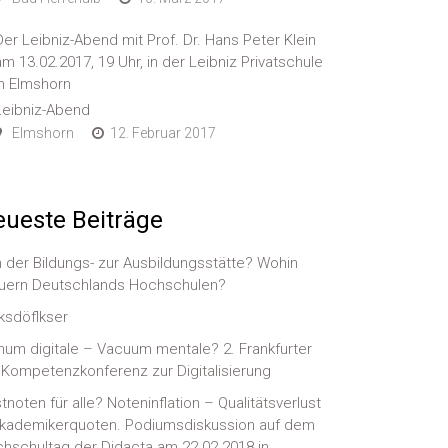
Der Leibniz-Abend mit Prof. Dr. Hans Peter Klein
am 13.02.2017, 19 Uhr, in der Leibniz Privatschule
in Elmshorn
Leibniz-Abend
Elmshorn
12. Februar 2017
ueste Beiträge
 der Bildungs- zur Ausbildungsstätte? Wohin
uern Deutschlands Hochschulen?
ksdöflkser
num digitale – Vacuum mentale? 2. Frankfurter
-)Kompetenzkonferenz zur Digitalisierung
tnoten für alle? Noteninflation – Qualitätsverlust
kademikerquoten. Podiumsdiskussion auf dem
hschultag der Didacta am 22.02.2018 in