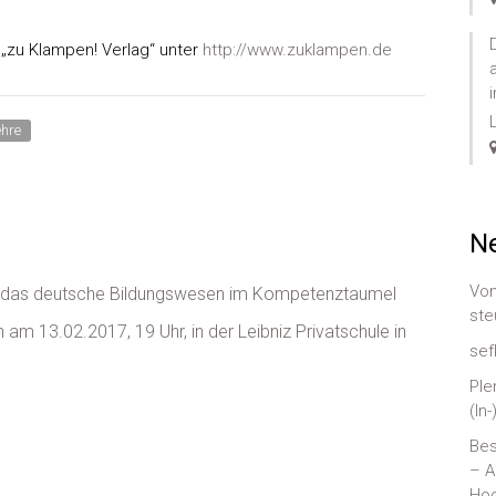
„zu Klampen! Verlag“ unter
http://www.zuklampen.de
ehre
Ne
Von
– das deutsche Bildungswesen im Kompetenztaumel
ste
n am 13.02.2017, 19 Uhr, in der Leibniz Privatschule in
sef
Ple
(In
Bes
– A
Hoc