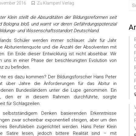
November 2016
Zu Klampen! Verlag
er Klein stellt die Absurditäten der Bildungsreformen seit
d Bologna bloß und warnt vor deren Gefährdungspotenzial
A
Bildungs- und Wissenschaftsstandort Deutschland.
lands Schüler werden immer schlauer. Jahr für Jahr
ie Abiturientenquote und die Anzahl der Absolventen mit
en. Ein Ende dieser Entwicklung ist nicht absehbar. Wir
n uns in einer Phase der beschleunigten Evolution von
enz zu befinden.
nte es dazu kommen? Der Bildungsforscher Hans Peter
at über Jahre die Anforderungen für das Abitur in
edenen Bundesländern unter die Lupe genommen. Ein
h, den er in diesem Rahmen durchführte, sorgte
it für Schlagzeilen.
selbstständigem Denken basierenden Erkenntnisse
ungen zwar scheinbar exponentiell steigen, aber um den
teres Berufsleben zugerichtet werden. Hans Peter Klein
e Satire lesen, jedoch bittere Realität sind – mit