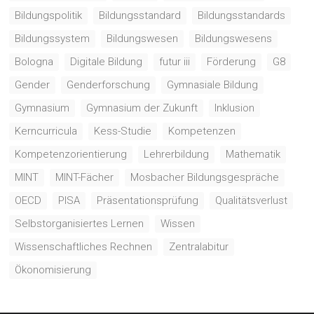
Bildungspolitik
Bildungsstandard
Bildungsstandards
Bildungssystem
Bildungswesen
Bildungswesens
Bologna
Digitale Bildung
futur iii
Förderung
G8
Gender
Genderforschung
Gymnasiale Bildung
Gymnasium
Gymnasium der Zukunft
Inklusion
Kerncurricula
Kess-Studie
Kompetenzen
Kompetenzorientierung
Lehrerbildung
Mathematik
MINT
MINT-Fächer
Mosbacher Bildungsgespräche
OECD
PISA
Präsentationsprüfung
Qualitätsverlust
Selbstorganisiertes Lernen
Wissen
Wissenschaftliches Rechnen
Zentralabitur
Ökonomisierung