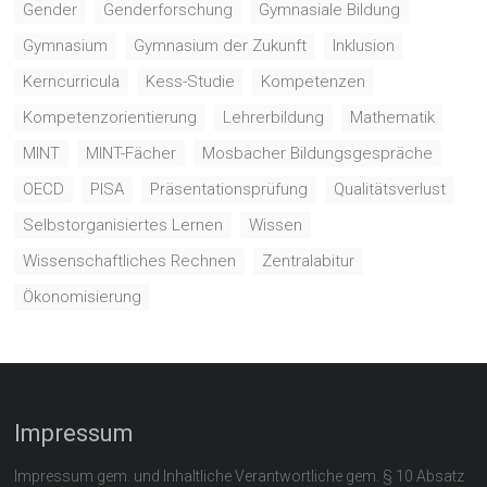
Gender
Genderforschung
Gymnasiale Bildung
Gymnasium
Gymnasium der Zukunft
Inklusion
Kerncurricula
Kess-Studie
Kompetenzen
Kompetenzorientierung
Lehrerbildung
Mathematik
MINT
MINT-Fächer
Mosbacher Bildungsgespräche
OECD
PISA
Präsentationsprüfung
Qualitätsverlust
Selbstorganisiertes Lernen
Wissen
Wissenschaftliches Rechnen
Zentralabitur
Ökonomisierung
Impressum
Impressum gem. und Inhaltliche Verantwortliche gem. § 10 Absatz