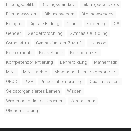
Bildungspolitik
Bildungsstandard
Bildungsstandards
Bildungssystem
Bildungswesen
Bildungswesens
Bologna
Digitale Bildung
futur iii
Förderung
G8
Gender
Genderforschung
Gymnasiale Bildung
Gymnasium
Gymnasium der Zukunft
Inklusion
Kerncurricula
Kess-Studie
Kompetenzen
Kompetenzorientierung
Lehrerbildung
Mathematik
MINT
MINT-Fächer
Mosbacher Bildungsgespräche
OECD
PISA
Präsentationsprüfung
Qualitätsverlust
Selbstorganisiertes Lernen
Wissen
Wissenschaftliches Rechnen
Zentralabitur
Ökonomisierung