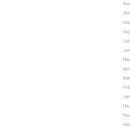
No
Okt
Se
Aug
Jul
Jun
Mai
Apr
Mär
Feb
Jan
De
No
Okt