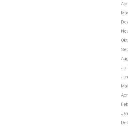
Apr
Mär
De
No
Okt
Se
Aug
Jul
Jun
Mai
Apr
Feb
Jan
De