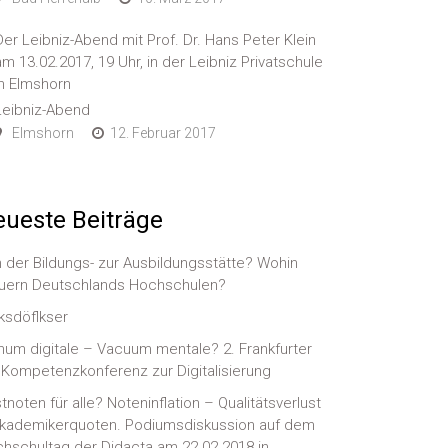
Der Leibniz-Abend mit Prof. Dr. Hans Peter Klein
am 13.02.2017, 19 Uhr, in der Leibniz Privatschule
in Elmshorn
Leibniz-Abend
Elmshorn
12. Februar 2017
ueste Beiträge
 der Bildungs- zur Ausbildungsstätte? Wohin
uern Deutschlands Hochschulen?
ksdöflkser
num digitale – Vacuum mentale? 2. Frankfurter
-)Kompetenzkonferenz zur Digitalisierung
tnoten für alle? Noteninflation – Qualitätsverlust
kademikerquoten. Podiumsdiskussion auf dem
hschultag der Didacta am 22.02.2018 in