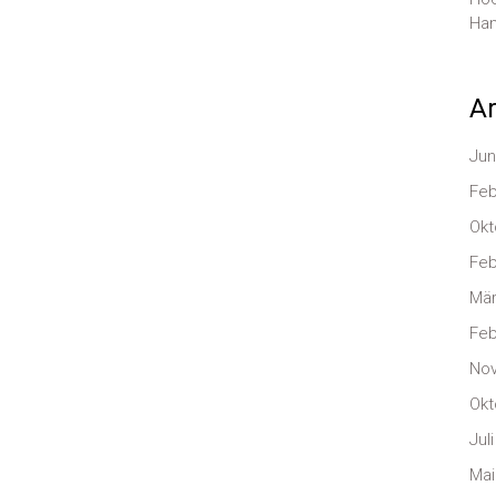
Han
Ar
Jun
Feb
Okt
Feb
Mär
Feb
No
Okt
Jul
Mai