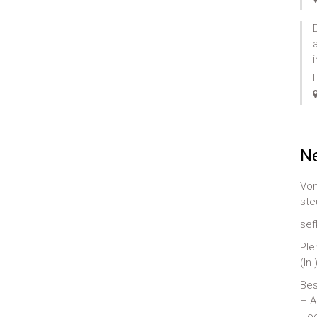
Ne
Von
ste
sef
Ple
(In
Bes
– A
Hoc