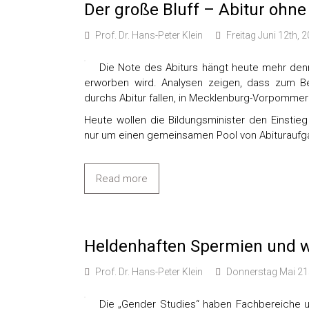
Der große Bluff – Abitur ohn
Prof. Dr. Hans-Peter Klein
Freitag Juni 12th, 
Die Note des Abiturs hängt heute mehr den
erworben wird. Analysen zeigen, dass zum Bei
durchs Abitur fallen, in Mecklenburg-Vorpommer
Heute wollen die Bildungsminister den Einstieg
nur um einen gemeinsamen Pool von Abituraufga
Read more
Heldenhaften Spermien und w
Prof. Dr. Hans-Peter Klein
Donnerstag Mai 21
Die „Gender Studies“ haben Fachbereiche und