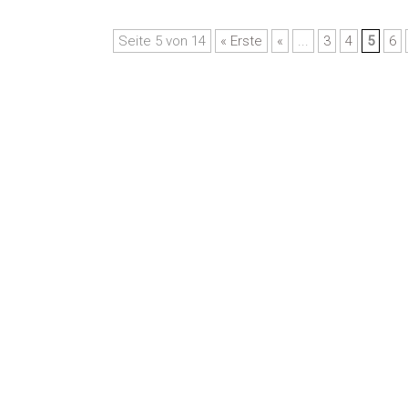
Seite 5 von 14
« Erste
«
...
3
4
5
6