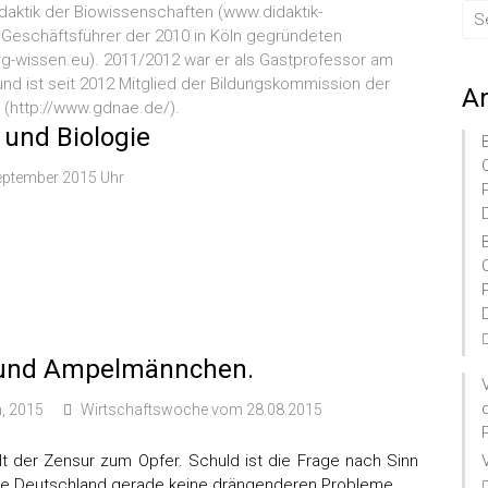
Didaktik der Biowissenschaften (www.didaktik-
Geschäftsführer der 2010 in Köln gegründeten
ng-wissen.eu). 2011/2012 war er als Gastprofessor am
nd ist seit 2012 Mitglied der Bildungskommission der
A
 (http://www.gdnae.de/).
 und Biologie
eptember 2015 Uhr
X und Ampelmännchen.
h, 2015
Wirtschaftswoche vom 28.08.2015
llt der Zensur zum Opfer. Schuld ist die Frage nach Sinn
tte Deutschland gerade keine drängenderen Probleme.