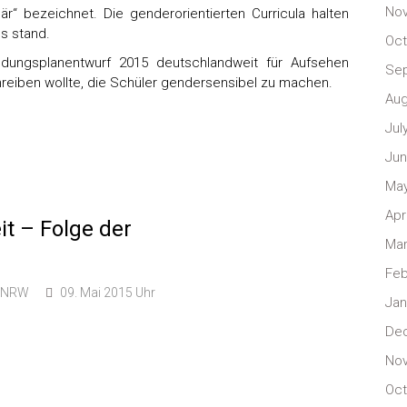
No
är“ bezeichnet. Die genderorientierten Curricula halten
s stand.
Oct
ldungsplanentwurf 2015 deutschlandweit für Aufsehen
Se
hreiben wollte, die Schüler gendersensibel zu machen.
Aug
Jul
Jun
May
Apr
it – Folge der
Mar
Feb
t NRW
09. Mai 2015 Uhr
Jan
De
No
Oct