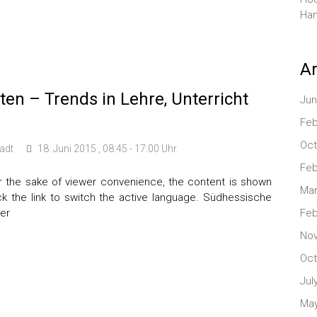
Han
Ar
en – Trends in Lehre, Unterricht
Jun
Feb
Oct
adt
18. Juni 2015 , 08:45 - 17:00 Uhr
Feb
 For the sake of viewer convenience, the content is shown
Mar
ck the link to switch the active language. Südhessische
ler
Feb
No
Oct
Jul
May