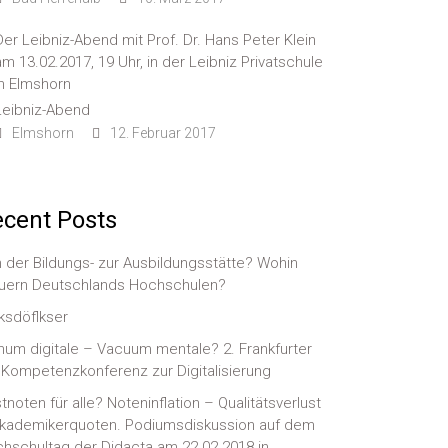
Der Leibniz-Abend mit Prof. Dr. Hans Peter Klein
am 13.02.2017, 19 Uhr, in der Leibniz Privatschule
in Elmshorn
Leibniz-Abend
Elmshorn
12. Februar 2017
cent Posts
 der Bildungs- zur Ausbildungsstätte? Wohin
uern Deutschlands Hochschulen?
ksdöflkser
num digitale – Vacuum mentale? 2. Frankfurter
-)Kompetenzkonferenz zur Digitalisierung
tnoten für alle? Noteninflation – Qualitätsverlust
kademikerquoten. Podiumsdiskussion auf dem
hschultag der Didacta am 22.02.2018 in