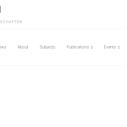
N
NSCHAFTEN
ews
About
Subjects
Publications
Events