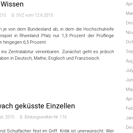
e Wissen
Apr
Mar
2015
SVZ vom 12.6.2015
De
n je von dem Bundesland ab, in dem die Hochschulreife
No
spiel in Rheinland Pfalz nur 1,3 Prozent der Prüflinge
Oct
n hingegen 6,5 Prozent.
Se
 ins Zentralabitur vereinbaren. Zunächst geht es jedoch
ben in Deutsch, Mathe, Englisch und Französisch.
Aug
Jul
Jun
May
Apr
ach geküsste Einzellen
Feb
st, 2015
Bildungswelten Nr. 116
Jan
De
 Schulfächer fest im Griff. Kritik ist unerwünscht. Wer