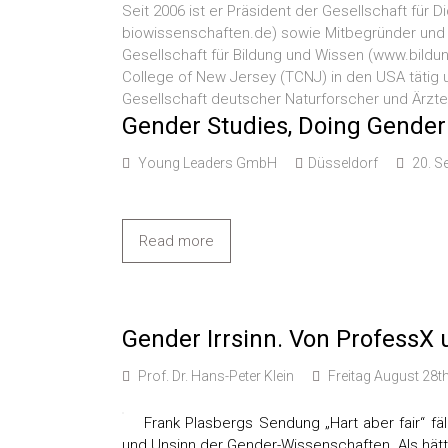
Seit 2006 ist er Präsident der Gesellschaft für 
biowissenschaften.de) sowie Mitbegründer und 
Gesellschaft für Bildung und Wissen (www.bildu
College of New Jersey (TCNJ) in den USA tätig u
Gesellschaft deutscher Naturforscher und Ärzte
Gender Studies, Doing Gender
Young Leaders GmbH
Düsseldorf
20. S
Read more
Gender Irrsinn. Von Profess
Prof. Dr. Hans-Peter Klein
Freitag August 28t
Frank Plasbergs Sendung „Hart aber fair“ fä
und Unsinn der Gender-Wissenschaften. Als hä