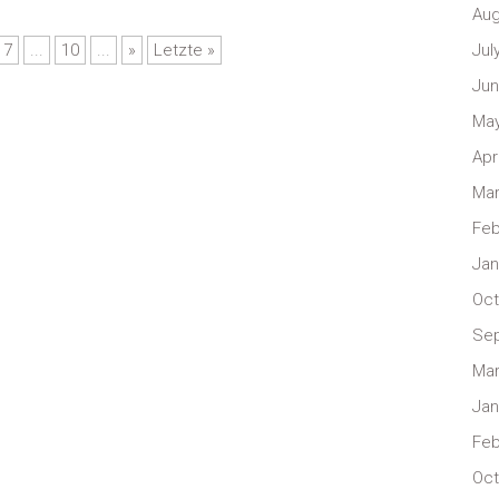
Aug
7
...
10
...
»
Letzte »
Jul
Jun
May
Apr
Mar
Feb
Jan
Oct
Se
Mar
Jan
Feb
Oct