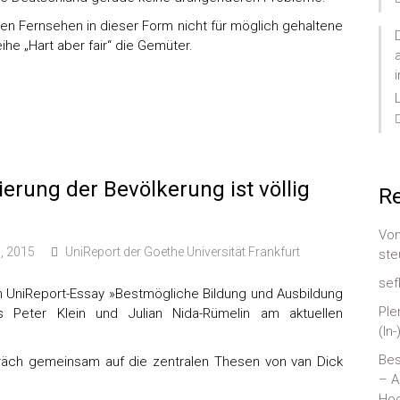
chen Fernsehen in dieser Form nicht für möglich gehaltene
e „Hart aber fair“ die Gemüter.
rung der Bevölkerung ist völlig
Re
Von
h, 2015
UniReport der Goethe Universität Frankfurt
ste
sef
em UniReport-Essay »Bestmögliche Bildung und Ausbildung
Ple
s Peter Klein und Julian Nida-Rümelin am aktuellen
(In
Bes
räch gemeinsam auf die zentralen Thesen von van Dick
– A
Hoc