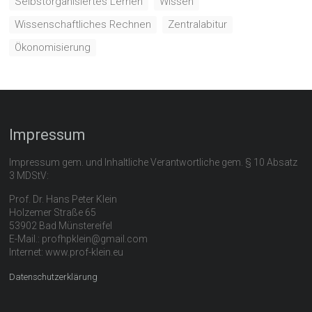
Selbstorganisiertes Lernen
Wissen
Wissenschaftliches Rechnen
Zentralabitur
Ökonomisierung
Impressum
Impressum gem. und Inhaltliche Verantwortliche gem. § 10 Absatz
3 MDStV:
Prof. Dr. Hans Peter Klein
Holzemer Straße 65
53902 Bad Münstereifel
E-Mail.: profhpklein@gmail.com
Internet: www.prof-klein.eu
Datenschutzerklärung