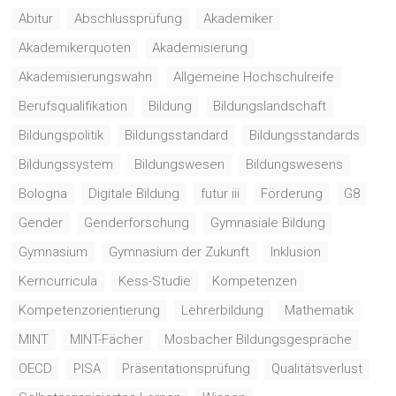
Abitur
Abschlussprüfung
Akademiker
Akademikerquoten
Akademisierung
Akademisierungswahn
Allgemeine Hochschulreife
Berufsqualifikation
Bildung
Bildungslandschaft
Bildungspolitik
Bildungsstandard
Bildungsstandards
Bildungssystem
Bildungswesen
Bildungswesens
Bologna
Digitale Bildung
futur iii
Förderung
G8
Gender
Genderforschung
Gymnasiale Bildung
Gymnasium
Gymnasium der Zukunft
Inklusion
Kerncurricula
Kess-Studie
Kompetenzen
Kompetenzorientierung
Lehrerbildung
Mathematik
MINT
MINT-Fächer
Mosbacher Bildungsgespräche
OECD
PISA
Präsentationsprüfung
Qualitätsverlust