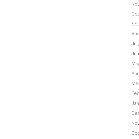
No
Oct
Se
Aug
Jul
Jun
May
Apr
Mar
Feb
Jan
De
No
Oct