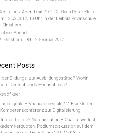
Der Leibniz-Abend mit Prof. Dr. Hans Peter Klein
am 13.02.2017, 19 Uhr, in der Leibniz Privatschule
in Elmshorn
Leibniz-Abend
Elmshorn
12. Februar 2017
cent Posts
 der Bildungs- zur Ausbildungsstätte? Wohin
uern Deutschlands Hochschulen?
ksdöflkser
num digitale – Vacuum mentale? 2. Frankfurter
-)Kompetenzkonferenz zur Digitalisierung
tnoten für alle? Noteninflation – Qualitätsverlust
kademikerquoten. Podiumsdiskussion auf dem
hschultag der Didacta am 22.02.2018 in