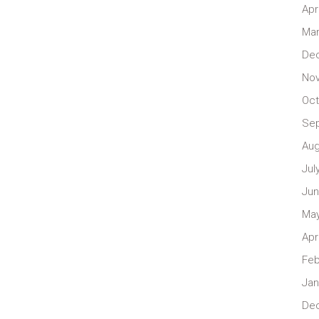
Apr
Mar
De
No
Oct
Se
Aug
Jul
Jun
May
Apr
Feb
Jan
De