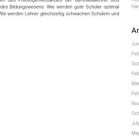
n des Philologenverbandes der Gymnasiallehrer sind
Han
 des Bildungswesens. Wie werden gute Schüler optimal
 Wie werden Lehrer gleichzeitig schwachen Schülern und
Ar
Jun
Feb
Oct
Feb
Mar
Feb
No
Oct
Jul
May