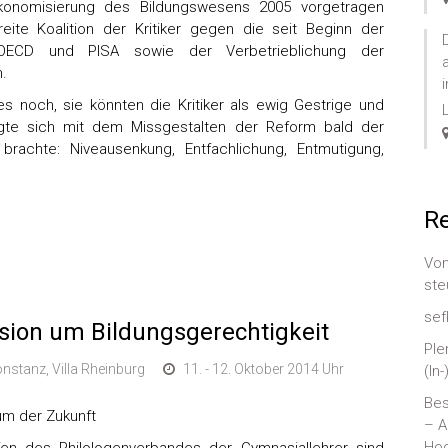
Ökonomisierung des Bildungswesens 2005 vorgetragen
ite Koalition der Kritiker gegen die seit Beginn der
ECD und PISA sowie der Verbetrieblichung der
.
s noch, sie könnten die Kritiker als ewig Gestrige und
eigte sich mit dem Missgestalten der Reform bald der
rachte: Niveausenkung, Entfachlichung, Entmutigung,
Re
Von
ste
sef
sion um Bildungsgerechtigkeit
Ple
nstanz, Villa Rheinburg
11. - 12. Oktober 2014 Uhr
(In
Bes
um der Zukunft
– A
Hoc