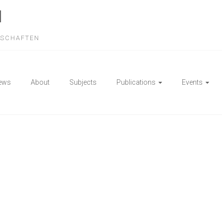
N
NSCHAFTEN
ews
About
Subjects
Publications
Events