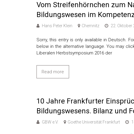
Vom Streifenhörnchen zum Na
Bildungswesen im Kompeten
Hans Peter Klein
Chemnitz
22. Oktober 2
Sorry, this entry is only available in Deutsch.
below in the alternative language. You may clic
Liberalen Herbstsymposium 2016 der
Read more
10 Jahre Frankfurter Einsprü
Bildungswesens. Bilanz und F
GBW e.V.
Goethe Universität Frankfurt
1