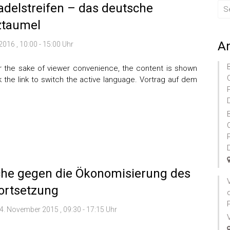
delstreifen – das deutsche
ztaumel
A
016 , 10:00 - 15:00 Uhr
 For the sake of viewer convenience, the content is shown
k the link to switch the active language. Vortrag auf dem
che gegen die Ökonomisierung des
ortsetzung
4. November 2015 , 09:30 - 17:15 Uhr