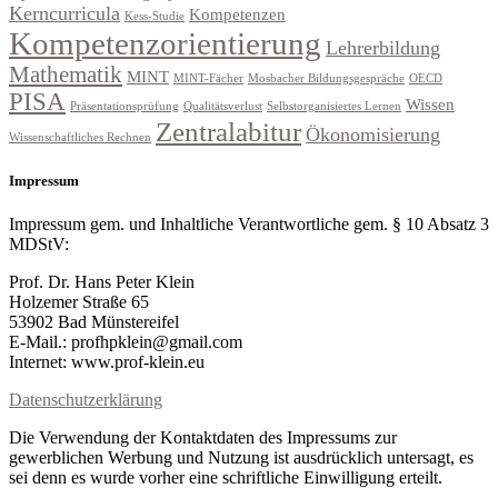
Kerncurricula
Kompetenzen
Kess-Studie
Kompetenzorientierung
Lehrerbildung
Mathematik
MINT
MINT-Fächer
Mosbacher Bildungsgespräche
OECD
PISA
Wissen
Präsentationsprüfung
Qualitätsverlust
Selbstorganisiertes Lernen
Zentralabitur
Ökonomisierung
Wissenschaftliches Rechnen
Impressum
Impressum gem. und Inhaltliche Verantwortliche gem. § 10 Absatz 3
MDStV:
Prof. Dr. Hans Peter Klein
Holzemer Straße 65
53902 Bad Münstereifel
E-Mail.: profhpklein@gmail.com
Internet: www.prof-klein.eu
Datenschutzerklärung
Die Verwendung der Kontaktdaten des Impressums zur
gewerblichen Werbung und Nutzung ist ausdrücklich untersagt, es
sei denn es wurde vorher eine schriftliche Einwilligung erteilt.