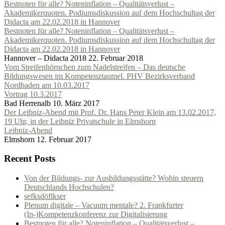
Bestnoten für alle? Noteninflation – Qualitätsverlust –
Akademikerquoten. Podiumsdiskussion auf dem Hochschultag der
Didacta am 22.02.2018 in Hannover
Bestnoten für alle? Noteninflation – Qualitätsverlust –
Akademikerquoten. Podiumsdiskussion auf dem Hochschultag der
Didacta am 22.02.2018 in Hannover
Hannover – Didacta 2018
22. Februar 2018
Vom Streifenhörnchen zum Nadelstreifen – Das deutsche
Bildungswesen im Kompetenztaumel. PHV Bezirksverband
Nordbaden am 10.03.2017
Vortrag 10.3.2017
Bad Herrenalb
10. März 2017
Der Leibniz-Abend mit Prof. Dr. Hans Peter Klein am 13.02.2017,
19 Uhr, in der Leibniz Privatschule in Elmshorn
Leibniz-Abend
Elmshorn
12. Februar 2017
Recent Posts
Von der Bildungs- zur Ausbildungsstätte? Wohin steuern
Deutschlands Hochschulen?
sefksdöflkser
Plenum digitale – Vacuum mentale? 2. Frankfurter
(In-)Kompetenzkonferenz zur Digitalisierung
Bestnoten für alle? Noteninflation – Qualitätsverlust –