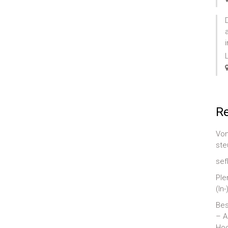
Re
Von
ste
sef
Ple
(In
Bes
– A
Hoc