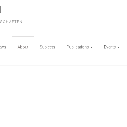
N
NSCHAFTEN
ews
About
Subjects
Publications
Events