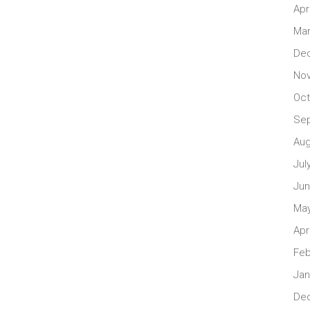
Apr
Mar
De
No
Oct
Se
Aug
Jul
Jun
May
Apr
Feb
Jan
De