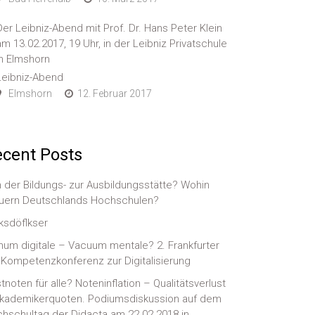
Der Leibniz-Abend mit Prof. Dr. Hans Peter Klein
am 13.02.2017, 19 Uhr, in der Leibniz Privatschule
in Elmshorn
Leibniz-Abend
Elmshorn
12. Februar 2017
cent Posts
 der Bildungs- zur Ausbildungsstätte? Wohin
uern Deutschlands Hochschulen?
ksdöflkser
num digitale – Vacuum mentale? 2. Frankfurter
-)Kompetenzkonferenz zur Digitalisierung
tnoten für alle? Noteninflation – Qualitätsverlust
kademikerquoten. Podiumsdiskussion auf dem
hschultag der Didacta am 22.02.2018 in