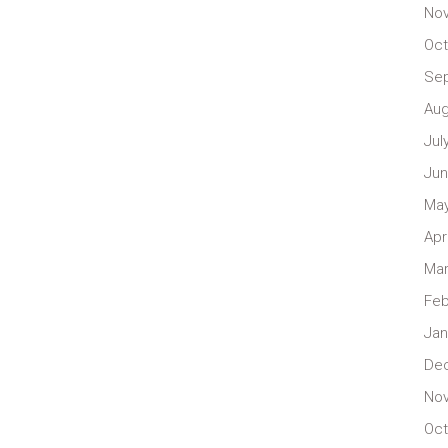
No
Oct
Se
Aug
Jul
Jun
May
Apr
Mar
Feb
Jan
De
No
Oct