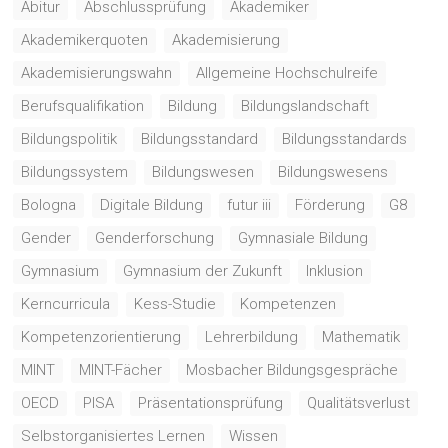
Abitur
Abschlussprüfung
Akademiker
Akademikerquoten
Akademisierung
Akademisierungswahn
Allgemeine Hochschulreife
Berufsqualifikation
Bildung
Bildungslandschaft
Bildungspolitik
Bildungsstandard
Bildungsstandards
Bildungssystem
Bildungswesen
Bildungswesens
Bologna
Digitale Bildung
futur iii
Förderung
G8
Gender
Genderforschung
Gymnasiale Bildung
Gymnasium
Gymnasium der Zukunft
Inklusion
Kerncurricula
Kess-Studie
Kompetenzen
Kompetenzorientierung
Lehrerbildung
Mathematik
MINT
MINT-Fächer
Mosbacher Bildungsgespräche
OECD
PISA
Präsentationsprüfung
Qualitätsverlust
Selbstorganisiertes Lernen
Wissen