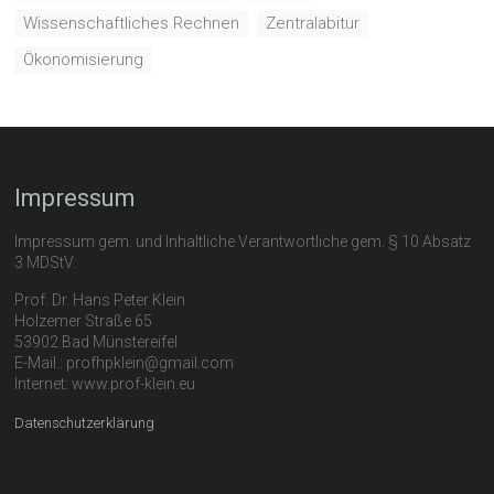
Wissenschaftliches Rechnen
Zentralabitur
Ökonomisierung
Impressum
Impressum gem. und Inhaltliche Verantwortliche gem. § 10 Absatz
3 MDStV:
Prof. Dr. Hans Peter Klein
Holzemer Straße 65
53902 Bad Münstereifel
E-Mail.: profhpklein@gmail.com
Internet: www.prof-klein.eu
Datenschutzerklärung