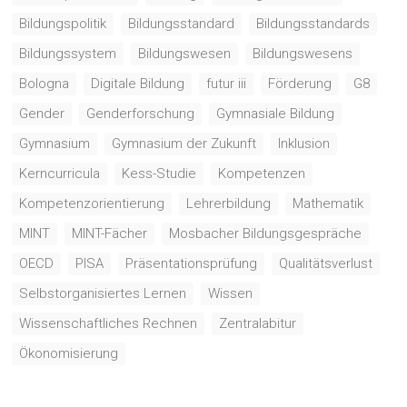
Bildungspolitik
Bildungsstandard
Bildungsstandards
Bildungssystem
Bildungswesen
Bildungswesens
Bologna
Digitale Bildung
futur iii
Förderung
G8
Gender
Genderforschung
Gymnasiale Bildung
Gymnasium
Gymnasium der Zukunft
Inklusion
Kerncurricula
Kess-Studie
Kompetenzen
Kompetenzorientierung
Lehrerbildung
Mathematik
MINT
MINT-Fächer
Mosbacher Bildungsgespräche
OECD
PISA
Präsentationsprüfung
Qualitätsverlust
Selbstorganisiertes Lernen
Wissen
Wissenschaftliches Rechnen
Zentralabitur
Ökonomisierung