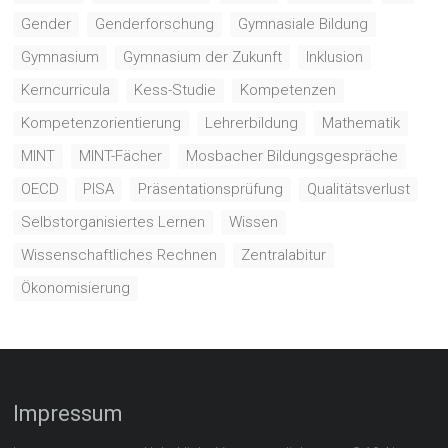
Gender
Genderforschung
Gymnasiale Bildung
Gymnasium
Gymnasium der Zukunft
Inklusion
Kerncurricula
Kess-Studie
Kompetenzen
Kompetenzorientierung
Lehrerbildung
Mathematik
MINT
MINT-Fächer
Mosbacher Bildungsgespräche
OECD
PISA
Präsentationsprüfung
Qualitätsverlust
Selbstorganisiertes Lernen
Wissen
Wissenschaftliches Rechnen
Zentralabitur
Ökonomisierung
Impressum