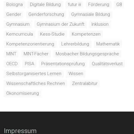
Bologna
Digitale Bildung
futur iii
Förderung
G8
Gender
Genderforschung
Gymnasiale Bildung
Gymnasium
Gymnasium der Zukunft
Inklusion
Kerncurricula
Kess-Studie
Kompetenzen
Kompetenzorientierung
Lehrerbildung
Mathematik
MINT
MINT-Fächer
Mosbacher Bildungsgespräche
OECD
PISA
Präsentationsprüfung
Qualitätsverlust
Selbstorganisiertes Lernen
Wissen
Wissenschaftliches Rechnen
Zentralabitur
Ökonomisierung
Impressum