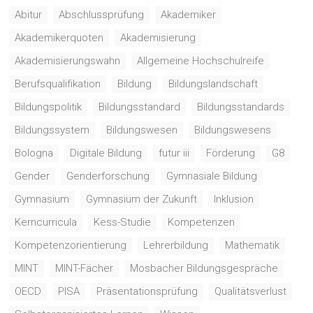
Abitur
Abschlussprüfung
Akademiker
Akademikerquoten
Akademisierung
Akademisierungswahn
Allgemeine Hochschulreife
Berufsqualifikation
Bildung
Bildungslandschaft
Bildungspolitik
Bildungsstandard
Bildungsstandards
Bildungssystem
Bildungswesen
Bildungswesens
Bologna
Digitale Bildung
futur iii
Förderung
G8
Gender
Genderforschung
Gymnasiale Bildung
Gymnasium
Gymnasium der Zukunft
Inklusion
Kerncurricula
Kess-Studie
Kompetenzen
Kompetenzorientierung
Lehrerbildung
Mathematik
MINT
MINT-Fächer
Mosbacher Bildungsgespräche
OECD
PISA
Präsentationsprüfung
Qualitätsverlust