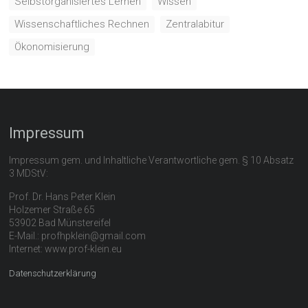
Selbstorganisiertes Lernen
Wissen
Wissenschaftliches Rechnen
Zentralabitur
Ökonomisierung
Impressum
Impressum gem. und Inhaltliche Verantwortliche gem. § 10 Absatz
3 MDStV:
Prof. Dr. Hans Peter Klein
Holzemer Straße 65
53902 Bad Münstereifel
E-Mail.: profhpklein@gmail.com
Internet: www.prof-klein.eu
Datenschutzerklärung