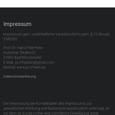
Impressum
Impressum gem. und Inhaltliche Verantwortliche gem. § 10 Absatz
3 MDStV:
Prof. Dr. Hans Peter Klein
Holzemer Straße 65
53902 Bad Münstereifel
E-Mail.: profhpklein@gmail.com
Internet: www.prof-klein.eu
Datenschutzerklärung
Die Verwendung der Kontaktdaten des Impressums zur
gewerblichen Werbung und Nutzung ist ausdrücklich untersagt, es
sei denn es wurde vorher eine schriftliche Einwilligung erteilt.