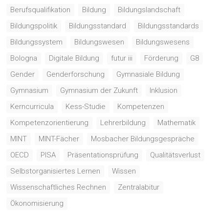
Berufsqualifikation
Bildung
Bildungslandschaft
Bildungspolitik
Bildungsstandard
Bildungsstandards
Bildungssystem
Bildungswesen
Bildungswesens
Bologna
Digitale Bildung
futur iii
Förderung
G8
Gender
Genderforschung
Gymnasiale Bildung
Gymnasium
Gymnasium der Zukunft
Inklusion
Kerncurricula
Kess-Studie
Kompetenzen
Kompetenzorientierung
Lehrerbildung
Mathematik
MINT
MINT-Fächer
Mosbacher Bildungsgespräche
OECD
PISA
Präsentationsprüfung
Qualitätsverlust
Selbstorganisiertes Lernen
Wissen
Wissenschaftliches Rechnen
Zentralabitur
Ökonomisierung