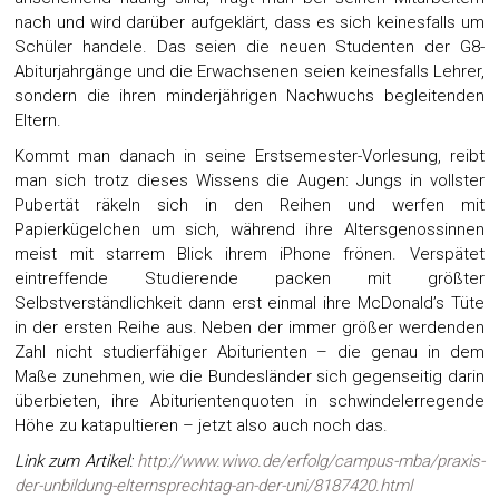
nach und wird darüber aufgeklärt, dass es sich keinesfalls um
Schüler handele. Das seien die neuen Studenten der G8-
Abiturjahrgänge und die Erwachsenen seien keinesfalls Lehrer,
sondern die ihren minderjährigen Nachwuchs begleitenden
Eltern.
Kommt man danach in seine Erstsemester-Vorlesung, reibt
man sich trotz dieses Wissens die Augen: Jungs in vollster
Pubertät räkeln sich in den Reihen und werfen mit
Papierkügelchen um sich, während ihre Altersgenossinnen
meist mit starrem Blick ihrem iPhone frönen. Verspätet
eintreffende Studierende packen mit größter
Selbstverständlichkeit dann erst einmal ihre McDonald’s Tüte
in der ersten Reihe aus. Neben der immer größer werdenden
Zahl nicht studierfähiger Abiturienten – die genau in dem
Maße zunehmen, wie die Bundesländer sich gegenseitig darin
überbieten, ihre Abiturientenquoten in schwindelerregende
Höhe zu katapultieren – jetzt also auch noch das.
Link zum Artikel:
http://www.wiwo.de/erfolg/campus-mba/praxis-
der-unbildung-elternsprechtag-an-der-uni/8187420.html