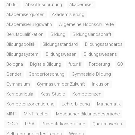
Abitur
Abschlussprüfung
Akademiker
Akademikerquoten
Akademisierung
Akademisierungswahn
Allgemeine Hochschulreife
Berufsqualifikation
Bildung
Bildungslandschaft
Bildungspolitik
Bildungsstandard
Bildungsstandards
Bildungssystem
Bildungswesen
Bildungswesens
Bologna
Digitale Bildung
futur iii
Förderung
G8
Gender
Genderforschung
Gymnasiale Bildung
Gymnasium
Gymnasium der Zukunft
Inklusion
Kerncurricula
Kess-Studie
Kompetenzen
Kompetenzorientierung
Lehrerbildung
Mathematik
MINT
MINT-Fächer
Mosbacher Bildungsgespräche
OECD
PISA
Präsentationsprüfung
Qualitätsverlust
Selbstorganisiertes Lernen
Wissen