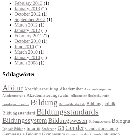
February 2013
(1)
January 2013
(1)
October 2012
(1)
September 2012
(1)
March 2012
(1)
January 2012
(1)
February 2011
(1)
October 2010
(1)
June 2010
(1)
March 2010
(1)
January 2010
(1)
March 2008
(1)
Schlagwörter
Abitur
Abschlussprüfung
Akademiker
Akademikerquoten
Akademisierungswahn
Akademisierung
Allgemeine Hochschulreife
Bildung
Bildungspolitik
Berufsqualifikation
Bildungslandschaft
Bildungsstandards
Bildungsstandard
Bildungssystem
Bildungswesen
Bologna
Bildungswesens
Gender
G8
futur iii
Genderforschung
Digitale Bildung
Förderung
Gymnasiale Bildung
Gymnasium
Inklusion
Gymnasium der Zukunft