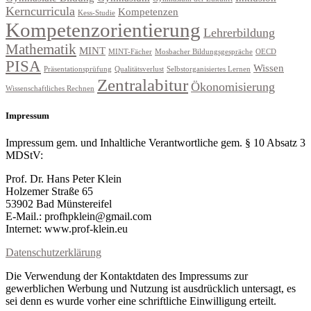
Kerncurricula
Kompetenzen
Kess-Studie
Kompetenzorientierung
Lehrerbildung
Mathematik
MINT
MINT-Fächer
Mosbacher Bildungsgespräche
OECD
PISA
Wissen
Präsentationsprüfung
Qualitätsverlust
Selbstorganisiertes Lernen
Zentralabitur
Ökonomisierung
Wissenschaftliches Rechnen
Impressum
Impressum gem. und Inhaltliche Verantwortliche gem. § 10 Absatz 3
MDStV:
Prof. Dr. Hans Peter Klein
Holzemer Straße 65
53902 Bad Münstereifel
E-Mail.: profhpklein@gmail.com
Internet: www.prof-klein.eu
Datenschutzerklärung
Die Verwendung der Kontaktdaten des Impressums zur
gewerblichen Werbung und Nutzung ist ausdrücklich untersagt, es
sei denn es wurde vorher eine schriftliche Einwilligung erteilt.