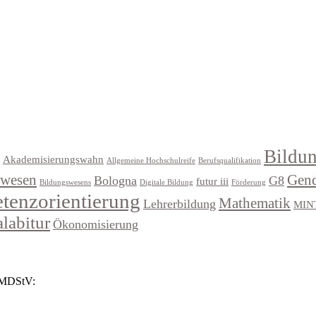
Bildu
Akademisierungswahn
Allgemeine Hochschulreife
Berufsqualifikation
swesen
Gen
Bologna
G8
futur iii
Bildungswesens
Digitale Bildung
Förderung
enzorientierung
Mathematik
Lehrerbildung
MIN
alabitur
Ökonomisierung
3 MDStV: