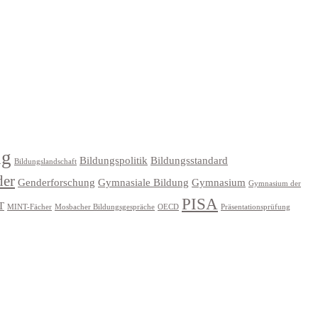
ng
Bildungspolitik
Bildungsstandard
Bildungslandschaft
der
Genderforschung
Gymnasiale Bildung
Gymnasium
Gymnasium der
PISA
T
MINT-Fächer
Mosbacher Bildungsgespräche
OECD
Präsentationsprüfung