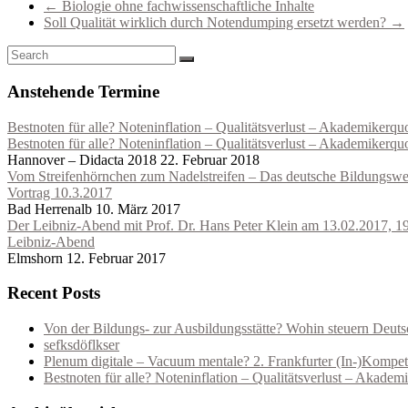
←
Biologie ohne fachwissenschaftliche Inhalte
Soll Qualität wirklich durch Notendumping ersetzt werden?
→
Anstehende Termine
Bestnoten für alle? Noteninflation – Qualitätsverlust – Akademiker
Bestnoten für alle? Noteninflation – Qualitätsverlust – Akademiker
Hannover – Didacta 2018
22. Februar 2018
Vom Streifenhörnchen zum Nadelstreifen – Das deutsche Bildungs
Vortrag 10.3.2017
Bad Herrenalb
10. März 2017
Der Leibniz-Abend mit Prof. Dr. Hans Peter Klein am 13.02.2017, 19 
Leibniz-Abend
Elmshorn
12. Februar 2017
Recent Posts
Von der Bildungs- zur Ausbildungsstätte? Wohin steuern Deut
sefksdöflkser
Plenum digitale – Vacuum mentale? 2. Frankfurter (In-)Kompet
Bestnoten für alle? Noteninflation – Qualitätsverlust – Akad