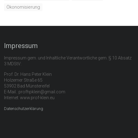
Ökonomisierung
Impressum
Impressum gem. und Inhaltliche Verantwortliche gem. § 10 Absatz
3 MDStV:
Prof. Dr. Hans Peter Klein
Holzemer Straße 65
53902 Bad Münstereifel
E-Mail.: profhpklein@gmail.com
Internet: www.prof-klein.eu
Datenschutzerklärung