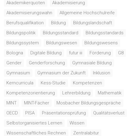
Akademikerquoten
Akademisierung
Akademisierungswahn
Allgemeine Hochschulreife
Berufsqualifikation
Bildung
Bildungslandschaft
Bildungspolitik
Bildungsstandard
Bildungsstandards
Bildungssystem
Bildungswesen
Bildungswesens
Bologna
Digitale Bildung
futur iii
Förderung
G8
Gender
Genderforschung
Gymnasiale Bildung
Gymnasium
Gymnasium der Zukunft
Inklusion
Kerncurricula
Kess-Studie
Kompetenzen
Kompetenzorientierung
Lehrerbildung
Mathematik
MINT
MINT-Fächer
Mosbacher Bildungsgespräche
OECD
PISA
Präsentationsprüfung
Qualitätsverlust
Selbstorganisiertes Lernen
Wissen
Wissenschaftliches Rechnen
Zentralabitur